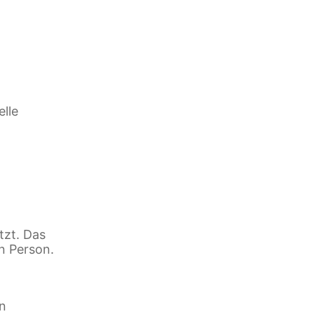
elle
tzt. Das
n Person.
en